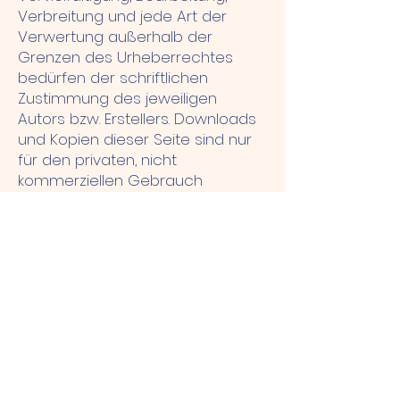
Verbreitung und jede Art der
Verwertung außerhalb der
Grenzen des Urheberrechtes
bedürfen der schriftlichen
Zustimmung des jeweiligen
Autors bzw. Erstellers. Downloads
und Kopien dieser Seite sind nur
für den privaten, nicht
kommerziellen Gebrauch
gestattet.
Soweit die Inhalte auf dieser Seite
nicht vom Betreiber erstellt
wurden, werden die
Urheberrechte Dritter beachtet.
Insbesondere werden Inhalte
Dritter als solche gekennzeichnet.
Sollten Sie trotzdem auf eine
Urheberrechtsverletzung